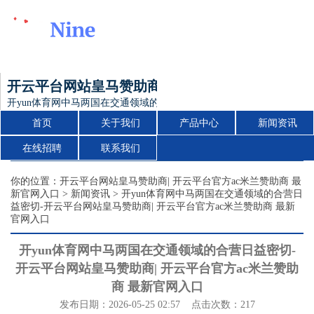
开云平台网站皇马赞助商| 开云平台官方ac米兰赞
开yun体育网中马两国在交通领域的合营日益密切-开云平台网站皇马赞助
首页
关于我们
产品中心
新闻资讯
在线招聘
联系我们
你的位置：
开云平台网站皇马赞助商| 开云平台官方ac米兰赞助商 最
新官网入口
>
新闻资讯
> 开yun体育网中马两国在交通领域的合营日
益密切-开云平台网站皇马赞助商| 开云平台官方ac米兰赞助商 最新
官网入口
开yun体育网中马两国在交通领域的合营日益密切-
开云平台网站皇马赞助商| 开云平台官方ac米兰赞助
商 最新官网入口
发布日期：2026-05-25 02:57 点击次数：217