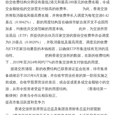
份交收费结构分辨设有最低2港元和最高100港元的收费名额，令成
交金额较低的交游需支付较高的收费率。 为此，香港交游
所将取消最低和最高费名额，并将收费率长入调度为每笔交游0.42
基点（0.0042%）。新的用度结构旨在确保市蚁合座开支不会因而
加多，均衡统共交游范畴的用度本钱。 此外，为交游所营
业居品（ETP）所提供的合伙历庄家交游的股份交收费率亦会调度
为0.20基点（0.0020%），并取消最低及最高用度。调度后的收费
与ETP庄家活动曩昔的本钱相若，以确保ETP市集连续有充沛的流
动性。 把柄香港交游所的数据，在新的收费结构
下，2019年至2024年间约77%的市集交游将支付较低的用度。
据港交所涌现，新的收费结构已获香港证监会批准，待市集准
备就绪后于2025年6月实施，并在收窄营业价差的第一阶段实施之
前成效。在收窄股票营业价差后，或会促成更多成交金额较小的交
游，从而令投资者受益于新的用度结构。 《香港结算一
般律例》亦将当令作出相应校正。
提高市集活跃度和竞争力
香港交游所首席营运总监及集团首席财务总监刘碧茵默