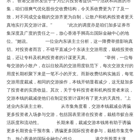
示，“香港交游所发愤于于为公共投资者提供一个活跃和高效的市
集，咱们很爽气优化股份交收费结构，令关系收费更为了了及一
致，对不同成交金额的交游齐更为自制，让散户和机构投资者更天
真地实行其交游计谋。” “此次的调度亦是咱们加多证券市
集深度及广度的责任之一，放心香港手脚高出国际金融中心的地
位。”她说。 一位业内东谈主士分析，这一降费举措影响真
切。对投资者而言，不错平直减少个东谈主交游用度，栽植投资收
益，还让专科及机构投资者的计谋更天真。 “举例，一位每
每交游的小散户，在以往较高的交游用度轨范下，每次交游支付的
用度长期积聚下来是一笔不小的开支。而新收费结构实施后，每笔
交游用度裁减，相同的交游操作，本钱开销显着减少，这无疑加多
了投资者的实质收益。其次，关于专科投资者和机构投资者来说，
交游本钱的裁减使他们在制定投资计谋时有了更大的天真性。”上
述业内东谈主士称。 从市集角度看，交游本钱裁减会诱骗
更多投资者入场参与交游，包括国表里潜在投资者，栽植市蚁合座
活跃度和流动性。 长期来看，裁减交游本钱将有助于诱骗
更多长期资金干预市集，诱骗更多国际投资者参与，栽植市集竞争
力，放心香港的国际金融中心性位。 港交所股票大涨