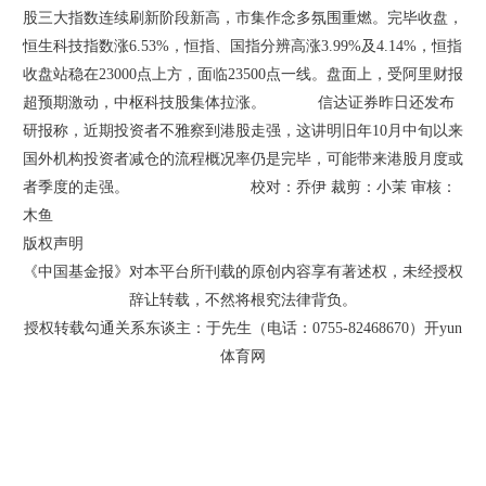
股三大指数连续刷新阶段新高，市集作念多氛围重燃。完毕收盘，
恒生科技指数涨6.53%，恒指、国指分辨高涨3.99%及4.14%，恒指
收盘站稳在23000点上方，面临23500点一线。盘面上，受阿里财报
超预期激动，中枢科技股集体拉涨。 信达证券昨日还发布
研报称，近期投资者不雅察到港股走强，这讲明旧年10月中旬以来
国外机构投资者减仓的流程概况率仍是完毕，可能带来港股月度或
者季度的走强。 校对：乔伊 裁剪：小茉 审核：
木鱼
版权声明
《中国基金报》对本平台所刊载的原创内容享有著述权，未经授权
辞让转载，不然将根究法律背负。
授权转载勾通关系东谈主：于先生（电话：0755-82468670）开yun
体育网