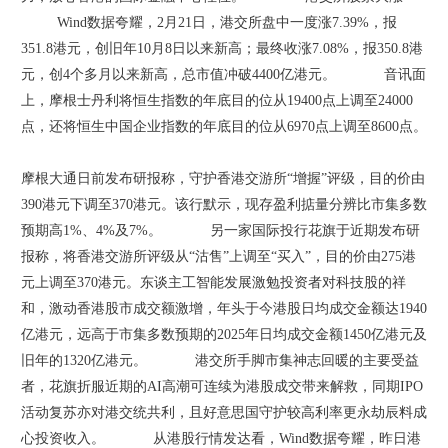
Wind数据夸耀，2月21日，港交所盘中一度涨7.39%，报
351.8港元，创旧年10月8日以来新高；最终收涨7.08%，报350.8港
元，创4个多月以来新高，总市值冲破4400亿港元。 音讯面
上，摩根士丹利将恒生指数的年底目的位从19400点上调至24000
点，还将恒生中国企业指数的年底目的位从6970点上调至8600点。
摩根大通日前发布研报称，守护香港交游所“增握”评级，目的价由
390港元下调至370港元。该行默示，现存盈利掂量分辨比市集多数
预期高1%、4%及7%。 另一家国际投行花旗于近期发布研
报称，将香港交游所评级从“沽售”上调至“买入”，目的价由275港
元上调至370港元。东谈主工智能发展激勉投资者对科技股的祥
和，激动香港股市成交额激增，年头于今港股日均成交金额达1940
亿港元，远高于市集多数预期的2025年日均成交金额1450亿港元及
旧年的1320亿港元。 港交所手脚市集神志回暖的主要受益
者，花旗折服近期的AI高潮可连续为港股成交带来解救，同期IPO
活动复苏亦对港交统共利，且好意思国守护较高利率更永劫辰料成
心投资收入。 从港股行情发达看，Wind数据夸耀，昨日港