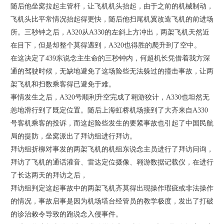
随后他坐窝拉起主管杆，让飞机机头抬起，由于之前的机械制动，
飞机头比平常情况抬起得更快，随后他扫尾机翼改造飞机的前进场
所。三秒钟之后，A320从A330的左斜上方冲出，两架飞机天然近
在目下，但是却整个莫得遇到，A320也得胜的爬升到了空中。
在这决定了439东说念主生命的三秒钟内，何超机长凭借着我方深
通的驾驶时候，无缺地避免了这场险些无法躲过的撞击事故，让两
架飞机和扫数乘客得已避免于难。
事情发生之后，A320号顺利升空完成了翱游狡计，A330也坦然无
恙地滑行到了既定位置。随后上海虹桥机场接到了大齐来自A330
号客机乘客的投诉，而这起险些发生的要紧事故也引起了中国民航
局的提防，坐窝派出了拜访组进行拜访。
拜访组折柳对事发的两架飞机的机组东说念主员进行了拜访问询，
拜访了飞机的通话灌音、雷达定位摄像、翱游数据记载仪，在进行
了长达两天的拜访之后，
拜访组判定这起事故中的两架飞机齐莫得出现操作瑕疵或非法操作
的情况，事故启事是因为机场塔台经管员的教学极度，发出了打破
的诊治敕令导致的跑说念入侵事件。