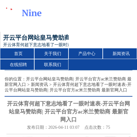
开云平台网站皇马赞助商| 开云平台官方ac米兰赞
开云体育何超下意志地看了一眼时速表-开云平台网站皇马赞助商| 开云
首页
关于我们
产品中心
新闻资讯
在线招聘
联系我们
你的位置：
开云平台网站皇马赞助商| 开云平台官方ac米兰赞助商 最
新官网入口
>
新闻资讯
> 开云体育何超下意志地看了一眼时速表-开
云平台网站皇马赞助商| 开云平台官方ac米兰赞助商 最新官网入口
开云体育何超下意志地看了一眼时速表-开云平台网
站皇马赞助商| 开云平台官方ac米兰赞助商 最新官
网入口
发布日期：2026-04-11 03:07 点击次数：75