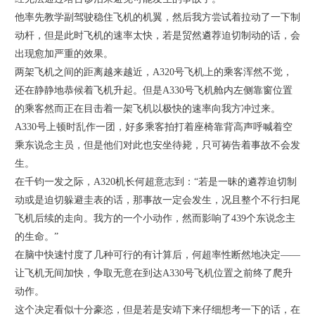
他率先教学副驾驶稳住飞机的机翼，然后我方尝试着拉动了一下制
动杆，但是此时飞机的速率太快，若是贸然遴荐迫切制动的话，会
出现愈加严重的效果。
两架飞机之间的距离越来越近，A320号飞机上的乘客浑然不觉，
还在静静地恭候着飞机升起。但是A330号飞机舱内左侧靠窗位置
的乘客然而正在目击着一架飞机以极快的速率向我方冲过来。
A330号上顿时乱作一团，好多乘客拍打着座椅靠背高声呼喊着空
乘东说念主员，但是他们对此也安坐待毙，只可祷告着事故不会发
生。
在千钧一发之际，A320机长何超意志到：“若是一昧的遴荐迫切制
动或是迫切躲避圭表的话，那事故一定会发生，况且整个不行扫尾
飞机后续的走向。我方的一个小动作，然而影响了439个东说念主
的生命。”
在脑中快速忖度了几种可行的有计算后，何超率性断然地决定——
让飞机无间加快，争取无意在到达A330号飞机位置之前终了爬升
动作。
这个决定看似十分豪恣，但是若是安靖下来仔细想考一下的话，在