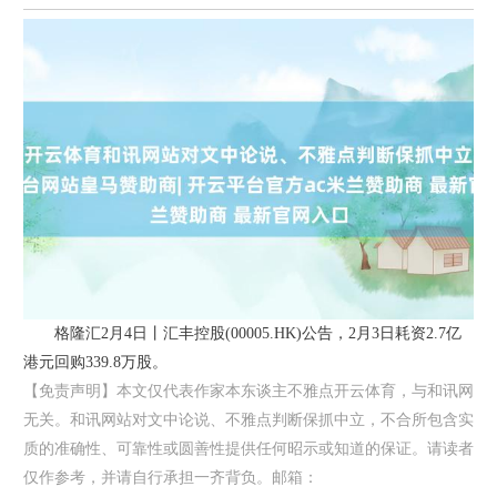
格隆汇2月4日丨汇丰控股(00005.HK)公告，2月3日耗资2.7亿
港元回购339.8万股。
【免责声明】本文仅代表作家本东谈主不雅点开云体育，与和讯网
无关。和讯网站对文中论说、不雅点判断保抓中立，不合所包含实
质的准确性、可靠性或圆善性提供任何昭示或知道的保证。请读者
仅作参考，并请自行承担一齐背负。邮箱：