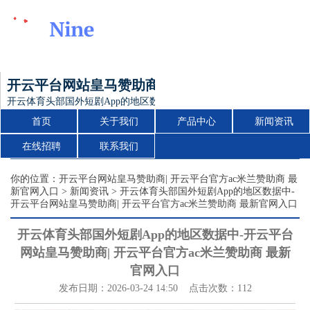
开云平台网站皇马赞助商| 开云平台官方ac米兰赞
开云体育头部国外短剧App的地区数据中-开云平台网站皇马赞助商| 开
首页
关于我们
产品中心
新闻资讯
在线招聘
联系我们
你的位置：
开云平台网站皇马赞助商| 开云平台官方ac米兰赞助商 最
新官网入口
>
新闻资讯
> 开云体育头部国外短剧App的地区数据中-
开云平台网站皇马赞助商| 开云平台官方ac米兰赞助商 最新官网入口
开云体育头部国外短剧App的地区数据中-开云平台
网站皇马赞助商| 开云平台官方ac米兰赞助商 最新
官网入口
发布日期：2026-03-24 14:50 点击次数：112