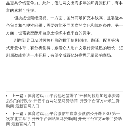
品更具价钱竞争力。此外，借助网文出海多年的IP资源积贮，有丰
富的素材可挖掘。
但挑战也禁绝漠视。一方面，国外商场扩充本钱高，且靠近本
色审查和合规性问题，需要效能不同国度的文化和战略条件。另一
方面，也需要应酬来自原土锻练本色平台的竞争。
斟酌到异日AI时候将粗鄙诈欺于短剧创作、翻译、配音等法
式开云体育，有分析觉得，跟着众人用户文娱付费意愿的增长，短
剧后劲或将进一步开释，有望变成百亿好意思元量级的商场。
上一篇：
体育游戏app平台他还签署了“开释阿拉斯加超卓资源
后劲”的行政令-开云平台网站皇马赞助商| 开云平台官方ac米兰赞
助商 最新官网入口
下一篇：
体育游戏app平台微信年度嘉会微信公开课 PRO 第一
次在北京举行-开云平台网站皇马赞助商| 开云平台官方ac米兰赞助
商 最新官网入口