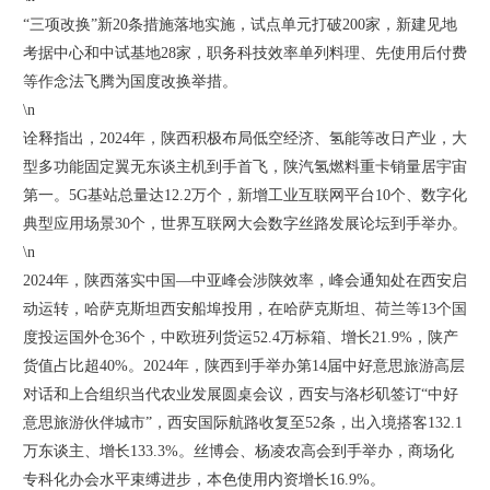
“三项改换”新20条措施落地实施，试点单元打破200家，新建见地
考据中心和中试基地28家，职务科技效率单列料理、先使用后付费
等作念法飞腾为国度改换举措。
\n
诠释指出，2024年，陕西积极布局低空经济、氢能等改日产业，大
型多功能固定翼无东谈主机到手首飞，陕汽氢燃料重卡销量居宇宙
第一。5G基站总量达12.2万个，新增工业互联网平台10个、数字化
典型应用场景30个，世界互联网大会数字丝路发展论坛到手举办。
\n
2024年，陕西落实中国—中亚峰会涉陕效率，峰会通知处在西安启
动运转，哈萨克斯坦西安船埠投用，在哈萨克斯坦、荷兰等13个国
度投运国外仓36个，中欧班列货运52.4万标箱、增长21.9%，陕产
货值占比超40%。2024年，陕西到手举办第14届中好意思旅游高层
对话和上合组织当代农业发展圆桌会议，西安与洛杉矶签订“中好
意思旅游伙伴城市”，西安国际航路收复至52条，出入境搭客132.1
万东谈主、增长133.3%。丝博会、杨凌农高会到手举办，商场化
专科化办会水平束缚进步，本色使用内资增长16.9%。