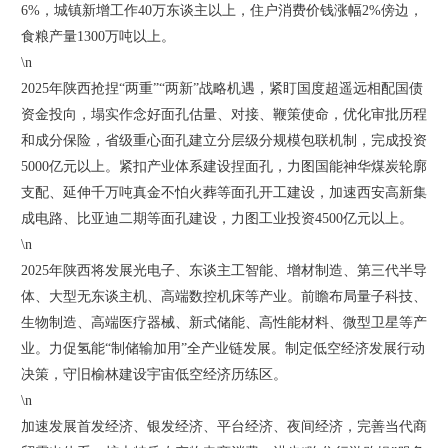
6%，城镇新增工作40万东谈主以上，住户消费价钱涨幅2%傍边，
食粮产量1300万吨以上。
\n
2025年陕西抢捏“两重”“两新”战略机遇，紧盯国度超遥远相配国债
资金投向，塌实作念好面孔估量、对接、鞭策使命，优化审批历程
和成分保险，省级重心面孔建立分层级分规模包联机制，完成投资
5000亿元以上。紧扣产业体系建设捏面孔，力图国能神华煤炭轮廓
支配、延伸千万吨真金不怕火葬等面孔开工建设，加速西安高新集
成电路、比亚迪二期等面孔建设，力图工业投资4500亿元以上。
\n
2025年陕西将发展光电子、东谈主工智能、增材制造、第三代半导
体、大型无东谈主机、高端数控机床等产业。前瞻布局量子科技、
生物制造、高端医疗器械、新式储能、高性能材料、微型卫星等产
业。力促氢能“制储输加用”全产业链发展。制定低空经济发展行动
决策，守旧榆林建设宇宙低空经济历练区。
\n
加速发展首发经济、银发经济、平台经济、夜间经济，完善当代商