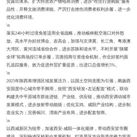
贸露出体系。扩大特质农产物电商消费，进步“吃住行游购娱”服务
品性，开释文旅消费潜能。严厉打击挫伤消费者权利步履，进一步
优化消费环境。
\n
落实240小时过境免签适用全省战略，推动榆林航空港口对外怒
放。高水平办好丝博会、农高会，加强与京津冀、长三角、粤港澳
大湾区、黄河流域省份合作，进步苏陕和谐水平。不时开展“陕耀
全球”拓商场捏订单步履，完善招商引资使命机制，作念好签约面
孔追踪服务。效力促进外贸扩量提质，出进口总值增长5%。
\n
2025年陕西将增强区域发展活力，以国土空间贪图为引颈，阐扬西
安国度中心城市带手脚用，按照“西安研发+左近配套”模式，联动
构建关中平原城市群改进链、产业链、供应链，推动西安调动城市
发展模式，进步放射带动能级；优化宝鸡、咸阳产业结构，进步制
造业实力；完善铜川、渭南产业布局，进步配套智商。
\n
以西咸新区为纽带，加速西安-咸阳一体化规律，带动西安皆市圈
建设。深刻杨凌区校和会发展机制，打造旱区农业新质坐褥力策源