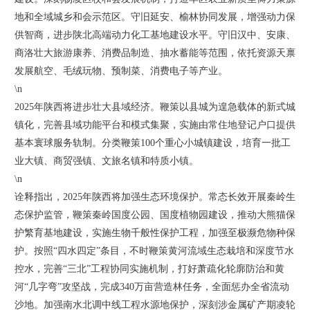
地和全域城乡和会示范区。守旧延安、榆林协同发展，增强动力保
供智商，进步陕北高端动力化工基地建设水平。守旧汉中、安康、
商洛壮大旅游康养、消费品制造、抽水蓄能等范围，依托资源天禀
发展航空、毛绒玩物、预制菜、消费电子等产业。
\n
2025年陕西将进步壮大县域经济。鞭策以县城为遑急载体的新式城
镇化，完善县域功能平台和模式集聚，实施由常住地登记户口提供
基本寰球服务轨制。分类鞭策100个重心小城镇建设，培育一批工
业大镇、商贸强镇、文旅名镇和特质小镇。
\n
诠释指出，2025年陕西将加强生态环境保护。常态长效开展秦岭生
态保护监管，鞭策秦岭国度公园、国度植物园建设，推动大熊猫保
护繁育基地建设，实施生物千般性保护工程，加强至极濒危物种保
护。按照“四水四定”条目，不时鞭策黄河流域生态栽培和深度节水
控水，完善“三北”工程协同实施机制，打好萧疏化轮廓防治和黄
河“几字弯”攻坚战，完成340万亩营造林任务，全面惩办全省流动
沙地。加强南水北调中线工程水源地保护，深刻涉金属矿产期凌轮