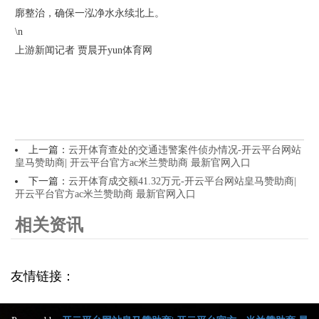
廓整治，确保一泓净水永续北上。
\n
上游新闻记者 贾晨开yun体育网
上一篇：
云开体育查处的交通违警案件侦办情况-开云平台网站
皇马赞助商| 开云平台官方ac米兰赞助商 最新官网入口
下一篇：
云开体育成交额41.32万元-开云平台网站皇马赞助商|
开云平台官方ac米兰赞助商 最新官网入口
相关资讯
友情链接：