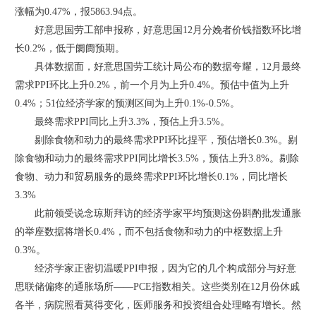
涨幅为0.47%，报5863.94点。
好意思国劳工部申报称，好意思国12月分娩者价钱指数环比增
长0.2%，低于阛阓预期。
具体数据面，好意思国劳工统计局公布的数据夸耀，12月最终
需求PPI环比上升0.2%，前一个月为上升0.4%。预估中值为上升
0.4%；51位经济学家的预测区间为上升0.1%-0.5%。
最终需求PPI同比上升3.3%，预估上升3.5%。
剔除食物和动力的最终需求PPI环比捏平，预估增长0.3%。剔
除食物和动力的最终需求PPI同比增长3.5%，预估上升3.8%。剔除
食物、动力和贸易服务的最终需求PPI环比增长0.1%，同比增长
3.3%
此前领受说念琼斯拜访的经济学家平均预测这份斟酌批发通胀
的举座数据将增长0.4%，而不包括食物和动力的中枢数据上升
0.3%。
经济学家正密切温暖PPI申报，因为它的几个构成部分与好意
思联储偏疼的通胀场所——PCE指数相关。这些类别在12月份休戚
各半，病院照看莫得变化，医师服务和投资组合处理略有增长。然