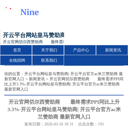
开云平台网站皇马赞助商| 开云平台官方ac米兰赞
开云官网切尔西赞助商 最终需求PPI同比上升3.3%-开云平台网站皇
首页
关于我们
产品中心
新闻资讯
在线招聘
联系我们
你的位置：
开云平台网站皇马赞助商| 开云平台官方ac米兰赞助商 最
新官网入口
>
新闻资讯
> 开云官网切尔西赞助商 最终需求PPI同
比上升3.3%-开云平台网站皇马赞助商| 开云平台官方ac米兰赞助商
最新官网入口
开云官网切尔西赞助商 最终需求PPI同比上升
3.3%-开云平台网站皇马赞助商| 开云平台官方ac米
兰赞助商 最新官网入口
发布日期：2026-03-16 18:31 点击次数：191